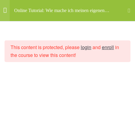
Online Tutorial: Wie mache ich meinen eigenen
Skip to main content
Online Kurs?
Episode 1 - Storytelling
7
Mein Konto
This content is protected, please
login
and
enroll
in
Episode 2 - Acting
4
STELLENANGEBOTE UND
the course to view this content!
PRAKTIKUMSMÖGLICHKEITEN
Episode 3 - Kamera und
6
Ton
Start
Alle Kurse
Online Tutorial: Wie mache ich meinen eigenen
Episode 4 - Produktion
7
Online Kurs?
und Dreh
Episode 4 – Produktion und