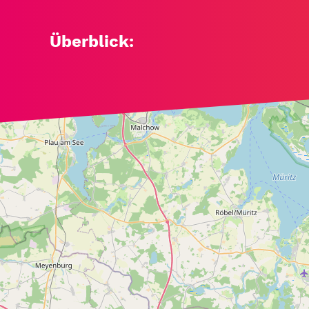
Überblick:
+
−