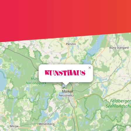
×
Kunsthaus