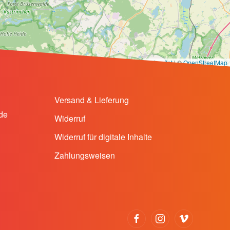
Leaflet
|
©
OpenStreetMap
Versand & Lieferung
de
Widerruf
Widerruf für digitale Inhalte
Zahlungsweisen