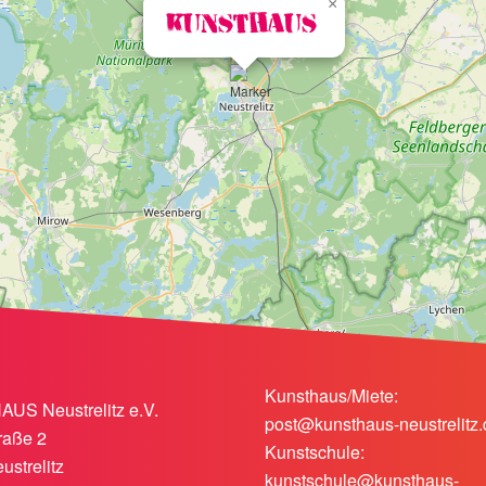
×
Kunsthaus
Kunsthaus/Miete:
S Neustrelitz e.V.
post@kunsthaus-neustrelitz.
raße 2
Kunstschule:
ustrelitz
kunstschule@kunsthaus-