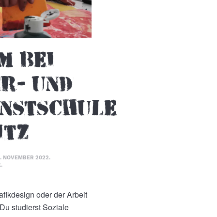
m bei
er- und
nstschule
itz
. NOVEMBER 2022
.
E
.
rafikdesign oder der Arbeit
Du studierst Soziale