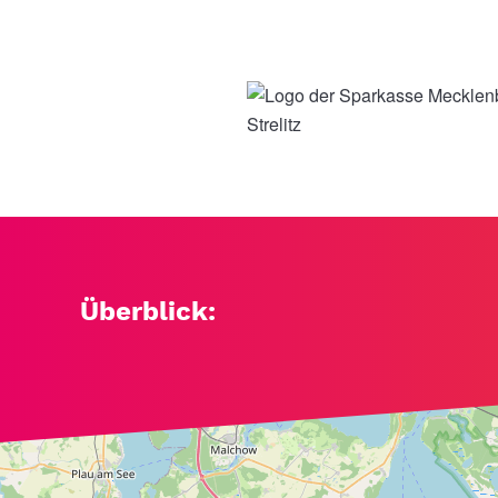
Überblick:
+
−