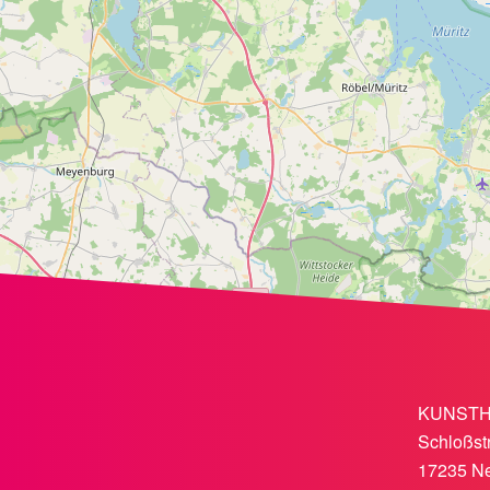
KUNSTHAU
Schloßst
17235 Ne