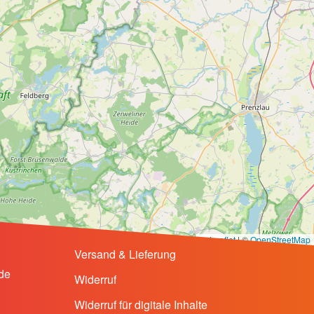
Leaflet
|
©
OpenStreetMap
Versand & Lieferung
de
Widerruf
Widerruf für digitale Inhalte