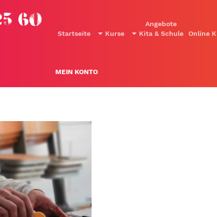
25 60
Angebote
Startseite
Kurse
Kita & Schule
Online K
MEIN KONTO