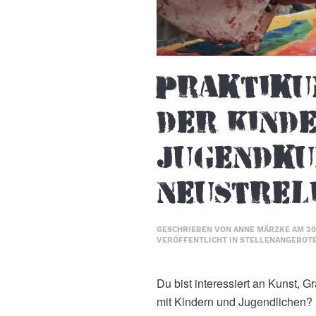
Praktiku
der Kind
Jugendku
Neustrel
GESCHRIEBEN VON
ANNE MÄRZKE
AM
20
VERÖFFENTLICHT IN
STELLENANGEBOT
Du bist interessiert an Kunst, G
mit Kindern und Jugendlichen? 