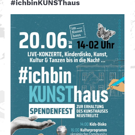
#ichbinKUNSThaus