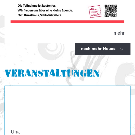
mehr
noch mehr Neues
Veranstaltungen
Keine Geldkürzungen für
unsere
Jugendkunstschulen
Unterschreiben Sie diese Petition