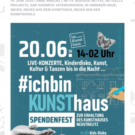
19. JUNI 2026
|
ANNE MÄRZKE
|
AKTIV WERDEN
,
AKTIVE
,
AKTUELLE
PROJEKTE
,
DAS-KOENNTE-INTERESSIEREN
,
IN UNSEREM HAUS
,
NEUES
,
NEUES AUS DEM KUNSTHAUS
,
NEUES AUS DER
KUNSTSCHULE