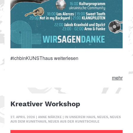
#ichbinKUNSThaus weiterlesen
mehr
Kreativer Workshop
27. APRIL 2026
|
ANNE MÄRZKE
|
IN UNSEREM HAUS
,
NEUES
,
NEUES
AUS DEM KUNSTHAUS
,
NEUES AUS DER KUNSTSCHULE