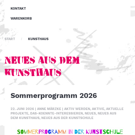
KONTAKT
WARENKORB
START
KUNSTHAUS
Neues aus dem
Kunsthaus
Sommerprogramm 2026
22. JUNI 2026
|
ANNE MÄRZKE
|
AKTIV WERDEN
,
AKTIVE
,
AKTUELLE
PROJEKTE
,
DAS-KOENNTE-INTERESSIEREN
,
NEUES
,
NEUES AUS
DEM KUNSTHAUS
,
NEUES AUS DER KUNSTSCHULE