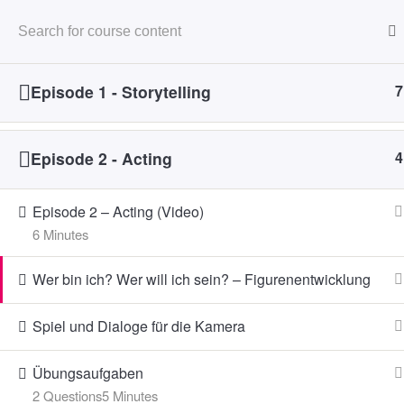
T: 03981 - 25
Skip to main content
Episode 1 - Storytelling
7
Episode 2 - Acting
4
Start
Alle Kurse
Online Tutorial: Wie mache
Episode 2 – Acting (Video)
6 Minutes
Wer bin ich? Wer will ich sein? – Figurenentwicklung
Spiel und Dialoge für die Kamera
gefördert von:
Übungsaufgaben
2 Questions
5 Minutes