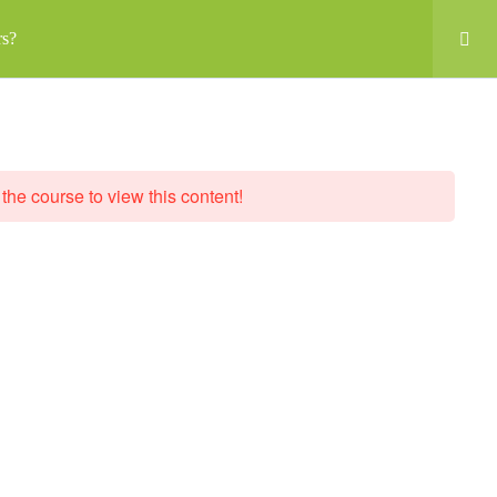
rs?
MEIN KONTO
Kunsthaus
Service
Kontakt
Warenkorb
 the course to view this content!