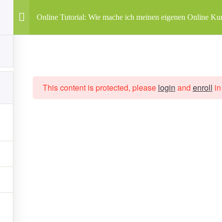
 60 40
Online Tutorial: Wie mache ich meinen eigenen Online Ku
Angebote
Startseite
Kurse
Kita & Schule
Online Kurse
This content is protected, please
login
and
enroll
in
 ich meinen eigenen Online Kurs?