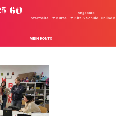
25 60
Angebote
Startseite
Kurse
Kita & Schule
Online K
MEIN KONTO