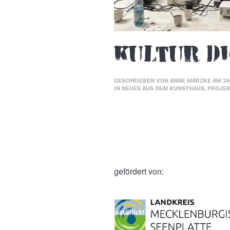
Kultur Di
GESCHRIEBEN VON
ANNE MÄRZKE
AM
26
IN
NEUES AUS DEM KUNSTHAUS
,
PROJEK
gefördert von: