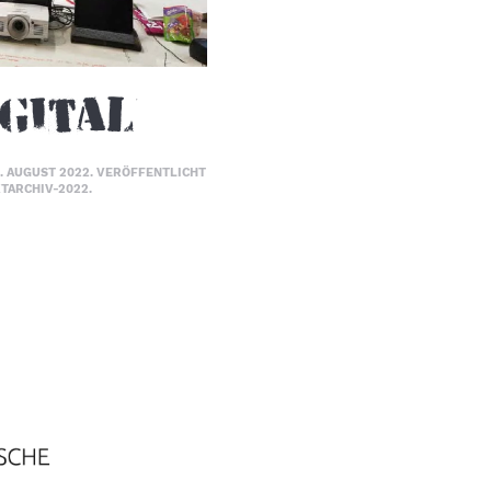
gital
. AUGUST 2022
. VERÖFFENTLICHT
TARCHIV-2022
.