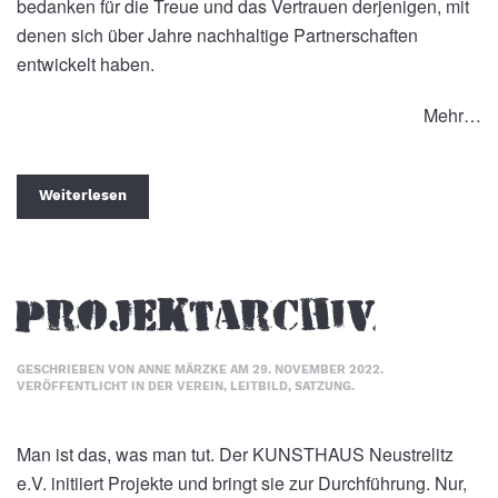
bedanken für die Treue und das Vertrauen derjenigen, mit
denen sich über Jahre nachhaltige Partnerschaften
entwickelt haben.
Mehr…
Weiterlesen
Projektarchiv
GESCHRIEBEN VON
ANNE MÄRZKE
AM
29. NOVEMBER 2022
.
VERÖFFENTLICHT IN
DER VEREIN
,
LEITBILD
,
SATZUNG
.
Man ist das, was man tut. Der KUNSTHAUS Neustrelitz
e.V. initiiert Projekte und bringt sie zur Durchführung. Nur,