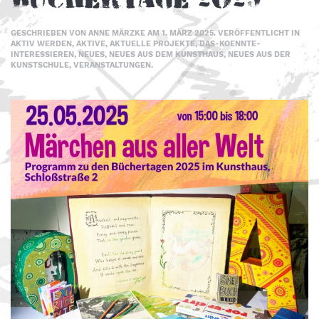
GESCHRIEBEN VON
ANNE MÄRZKE
AM
1. MÄRZ 2025
. VERÖFFENTLICHT IN
AKTIV WERDEN
,
AKTIVE
,
AKTUELLE PROJEKTE
,
DAS-KOENNTE-
INTERESSIEREN
,
NEUES
,
NEUES AUS DEM KUNSTHAUS
,
NEUES AUS DER
KUNSTSCHULE
,
VERANSTALTUNGEN
.