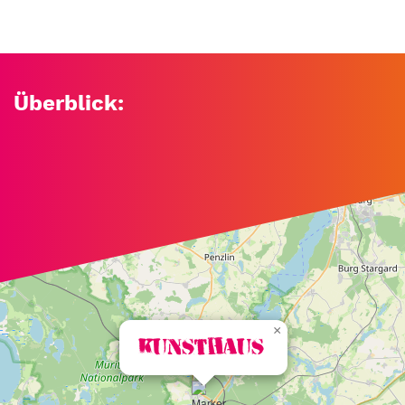
Überblick:
+
−
×
Kunsthaus