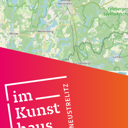
Leaflet
|
©
OpenStreetMap