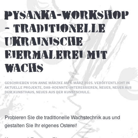
Pysanka-Workshop
– traditionelle
ukrainische
Eiermalerei mit
Wachs
GESCHRIEBEN VON
ANNE MÄRZKE
AM
1. MÄRZ 2025
. VERÖFFENTLICHT IN
AKTUELLE PROJEKTE
,
DAS-KOENNTE-INTERESSIEREN
,
NEUES
,
NEUES AUS
DEM KUNSTHAUS
,
NEUES AUS DER KUNSTSCHULE
.
Probieren Sie die traditionelle Wachstechnik aus und
gestalten Sie Ihr eigenes Osterei!