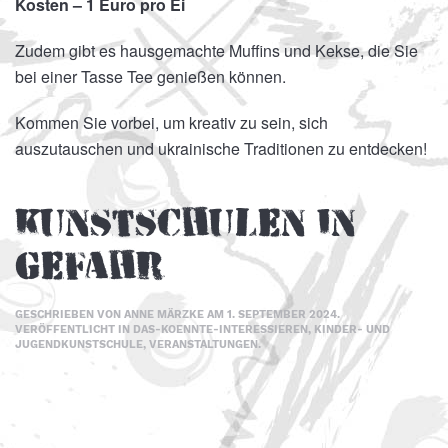
Kosten – 1 Euro pro Ei
Zudem gibt es hausgemachte Muffins und Kekse, die Sie
bei einer Tasse Tee genießen können.
Kommen Sie vorbei, um kreativ zu sein, sich
auszutauschen und ukrainische Traditionen zu entdecken!
Kunstschulen in
Gefahr
GESCHRIEBEN VON
ANNE MÄRZKE
AM
1. SEPTEMBER 2024
.
VERÖFFENTLICHT IN
DAS-KOENNTE-INTERESSIEREN
,
KINDER- UND
JUGENDKUNSTSCHULE
,
VERANSTALTUNGEN
.