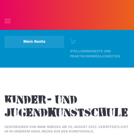
Skip to main content
Mein Konto
STELLENANGEBOTE UND
PRAKTIKUMSMÖGLICHKEITEN
Kinder- und
Jugendkunstschule
GESCHRIEBEN VON
ANNE MÄRZKE
AM
30. AUGUST 2022
. VERÖFFENTLICHT
IN
IN UNSEREM HAUS
,
NEUES AUS DER KUNSTSCHULE
.