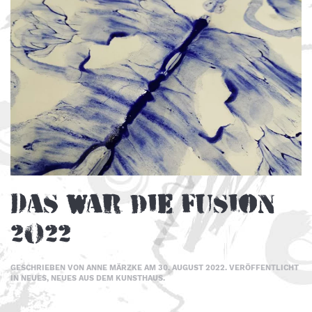
Das war die Fusion
2022
GESCHRIEBEN VON
ANNE MÄRZKE
AM
30. AUGUST 2022
. VERÖFFENTLICHT
IN
NEUES
,
NEUES AUS DEM KUNSTHAUS
.