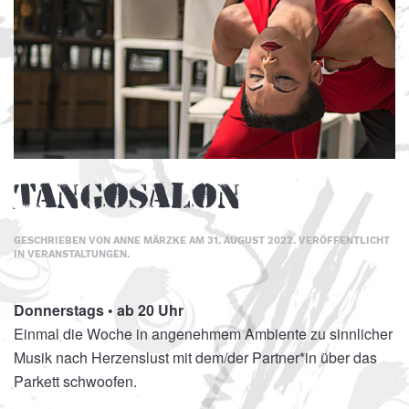
Tangosalon
GESCHRIEBEN VON
ANNE MÄRZKE
AM
31. AUGUST 2022
. VERÖFFENTLICHT
IN
VERANSTALTUNGEN
.
Donnerstags • ab 20 Uhr
Einmal die Woche in angenehmem Ambiente zu sinnlicher
Musik nach Herzenslust mit dem/der Partner*in über das
Parkett schwoofen.