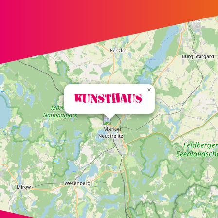
+
−
×
Kunsthaus