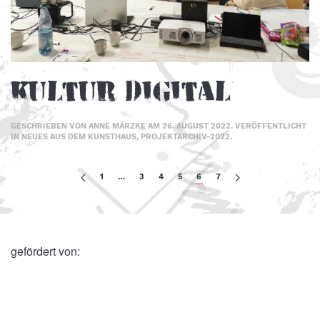
Kultur Digital
GESCHRIEBEN VON
ANNE MÄRZKE
AM
26. AUGUST 2022
. VERÖFFENTLICHT
IN
NEUES AUS DEM KUNSTHAUS
,
PROJEKTARCHIV-2022
.
1
…
3
4
5
6
7
gefördert von: