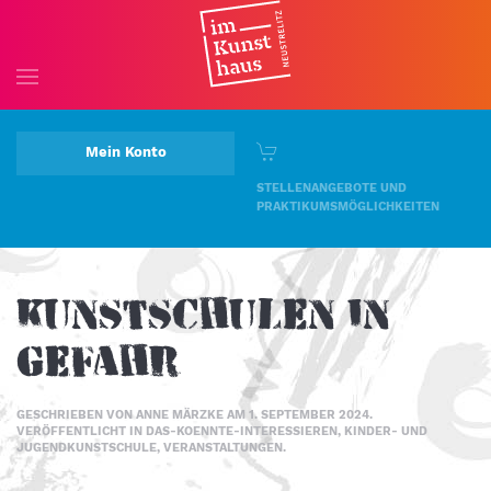
Skip to main content
Mein Konto
STELLENANGEBOTE UND
PRAKTIKUMSMÖGLICHKEITEN
Kunstschulen in
Gefahr
GESCHRIEBEN VON
ANNE MÄRZKE
AM
1. SEPTEMBER 2024
.
VERÖFFENTLICHT IN
DAS-KOENNTE-INTERESSIEREN
,
KINDER- UND
JUGENDKUNSTSCHULE
,
VERANSTALTUNGEN
.