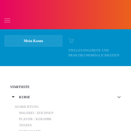
Skip to main content
Mein Konto
STELLENANGEBOTE UND
PRAKTIKUMSMÖGLICHKEITEN
STARTSEITE
KURSE
AUSRICHTUNG
MALEREI / ZEICHNEN
PLASTIK / KERAMIK
TANZEN